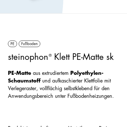
Förderungen
Innendämmung
Handbücher/Kataloge
Perimeter/Keller
Preisliste &
außen
Sortimentsliste
PE
Fußboden
Sonstige:
Formen,
steinophon
Klett PE-Matte sk
®
Flocken,
Ladungsträger
PE-Matte
aus extrudiertem
Polyethylen-
Schaumstoff
und aufkaschierter Klettfolie mit
Snowfarming
Verlegeraster, vollflächig selbstklebend für den
Anwendungsbereich unter Fußbodenheizungen.
Produkte
Alle