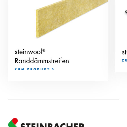
steinwool
®
s
Randdämmstreifen
Z
ZUM PRODUKT