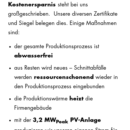
Kostenersparnis
steht bei uns
EPS
großgeschrieben. Unsere diversen Zertifikate
EPS
und Siegel belegen dies. Einige Maßnahmen
plus
sind:
Automatenplatten
der gesamte Produktionsprozess ist
PU
abwasserfrei
aus Resten wird neues – Schnittabfälle
PE
werden
ressourcenschonend
wieder in
Steinwolle
den Produktionsprozess eingebunden
Zubehör
die Produktionswärme
heizt
die
Firmengebäude
mit der
3,2 MW
PV-Anlage
Peak