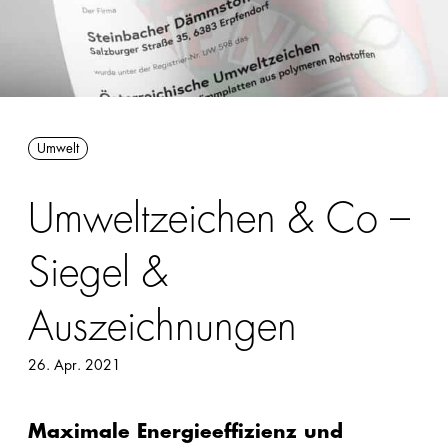
Förderungen
Innendämmung
Handbücher/Kataloge
Perimeter/Keller
Preisliste &
außen
Sortimentsliste
Umwelt
Sonstige:
Formen,
Umweltzeichen & Co –
Flocken,
Ladungsträger
Siegel &
Snowfarming
Auszeichnungen
26. Apr. 2021
Produkte
Alle
Maximale Energieeffizienz und