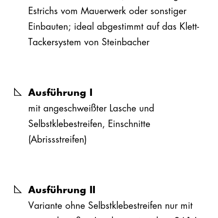
(pdf, 691 kB)
Estrichs vom Mauerwerk oder sonstiger
kundenservice@steinbacher.at
+43 5352 700
Einbauten; ideal abgestimmt auf das Klett-
Tackersystem von Steinbacher
ALLE ANSPRECHPARTNER
Ausführung I
mit angeschweißter Lasche und
Selbstklebestreifen, Einschnitte
(Abrissstreifen)
Ausführung II
Variante ohne Selbstklebestreifen nur mit