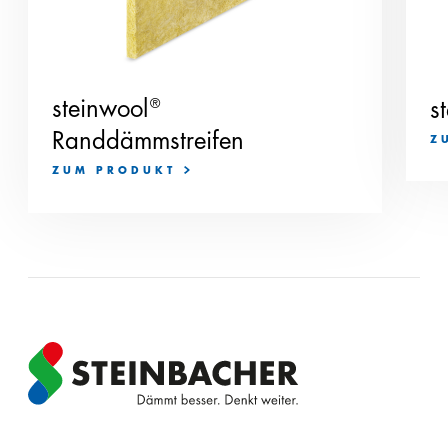
steinwool
®
s
Randdämmstreifen
Z
ZUM PRODUKT