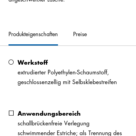
EPS
EPS
plus
Produkteigenschaften
Preise
Automatenplatten
PU
Werkstoff
PE
extrudierter Polyethylen-Schaumstoff,
ZUR PREISÜBERSICHT
geschlossenzellig mit Selbsklebestreifen
Steinwolle
Zubehör
®
steinophon
PE-Estrichrandstreifen (pdf,
Anwendungsbereich
129 kB)
Kundenservice
schallbrückenfreie Verlegung
Brandschutzanforderungen PE-Randstreifen
schwimmender Estriche; als Trennung des