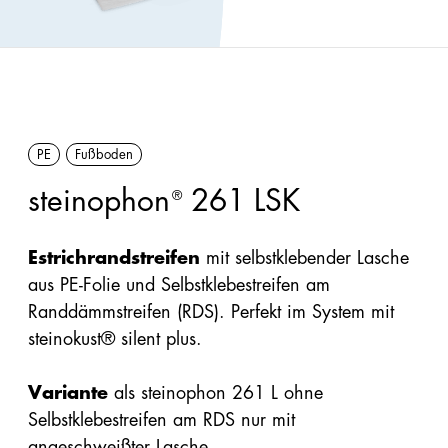
Förderungen
Innendämmung
Handbücher/Kataloge
Perimeter/Keller
Preisliste &
außen
Sortimentsliste
PE
Fußboden
Sonstige:
Formen,
steinophon
261 LSK
®
Flocken,
Ladungsträger
Estrichrandstreifen
mit selbstklebender Lasche
aus PE-Folie und Selbstklebestreifen am
Snowfarming
Randdämmstreifen (RDS). Perfekt im System mit
steinokust® silent plus.
Produkte
Variante
als steinophon 261 L
ohne
Selbstklebestreifen am RDS nur mit
Alle
angeschweißter Lasche.