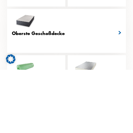
Steildach bzw.
Schrägdach – auch
diffusionsoffen (125 DO)
Oberste Geschoßdecke
Fußboden
Innendämmung
Perimeter
Sonstige:
Formteile,