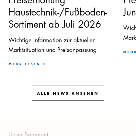
Preiserhöhung
Pr
Haustechnik-/Fußboden-
Ju
Sortiment ab Juli 2026
Wich
Mark
Wichtige Information zur aktuellen
Marktsituation und Preisanpassung
MEH
MEHR LESEN
ALLE NEWS ANSEHEN
Unser Sortiment