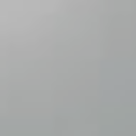
EPS
EPS
plus
Automatenplatten
PU
PE
Steinwolle
Zubehör