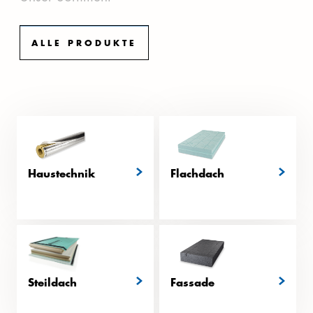
ALLE PRODUKTE
Haustechnik
Flachdach
Dämmplatten für
Warmdach, Umkehrdach
und Gefälledämmung
Steildach
Fassade
Dämmplatten für das