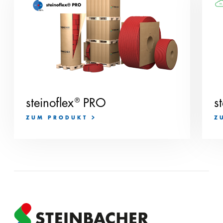
steinoflex
®
PRO
s
ZUM PRODUKT
Z