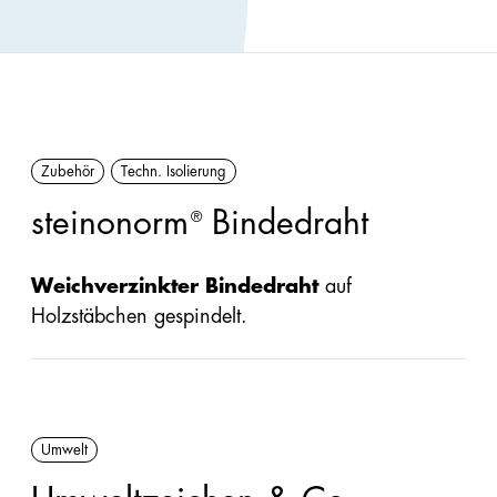
Förderungen
Innendämmung
Handbücher/Kataloge
Perimeter/Keller
Preisliste &
außen
Sortimentsliste
Zubehör
Techn. Isolierung
Sonstige:
Formen,
steinonorm
Bindedraht
®
Flocken,
Ladungsträger
Weichverzinkter Bindedraht
auf
Holzstäbchen gespindelt.
Snowfarming
Produkte
Umwelt
Alle