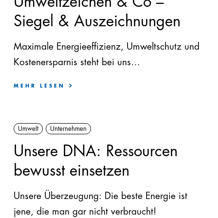
Umweltzeichen & Co –
EPS
Siegel & Auszeichnungen
EPS
Maximale Energieeffizienz, Umweltschutz und
plus
Kostenersparnis steht bei uns
Automatenplatten
großgeschrieben.
MEHR LESEN
PU
PE
Umwelt
Unternehmen
Steinwolle
Unsere DNA: Ressourcen
Zubehör
bewusst einsetzen
Unsere Überzeugung: Die beste Energie ist
jene, die man gar nicht verbraucht!