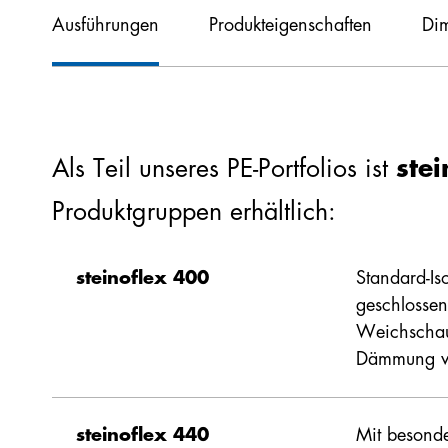
Ausführungen
Produkteigenschaften
Di
EPS
EPS
plus
Automatenplatten
Als Teil unseres PE-Portfolios ist
ste
Produktgruppe
Dämmdicke (m
Polyethylen
Produktgruppen erhältlich:
PU
PE
steinoflex 400
Standard-Is
steinoflex 400
6, 9, 13
Wärmeleitfähigkeit
geschlossen
Steinwolle
Weichschaum
0,040
Zubehör
steinoflex 440
Dämmung vo
6, 9, 13
steinoflex 440
Mit besonde