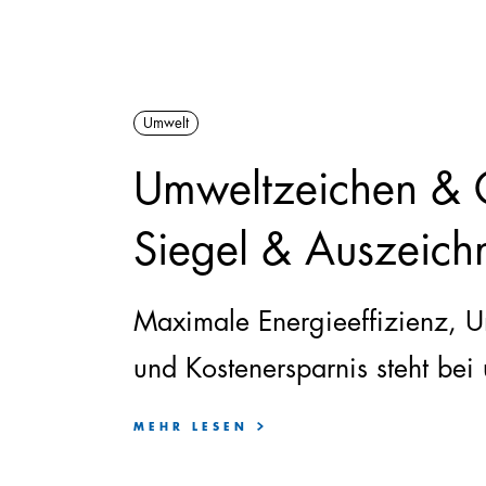
Umwelt
Umweltzeichen & 
Siegel & Auszeic
Maximale Energieeffizienz, 
und Kostenersparnis steht bei
großgeschrieben.
MEHR LESEN