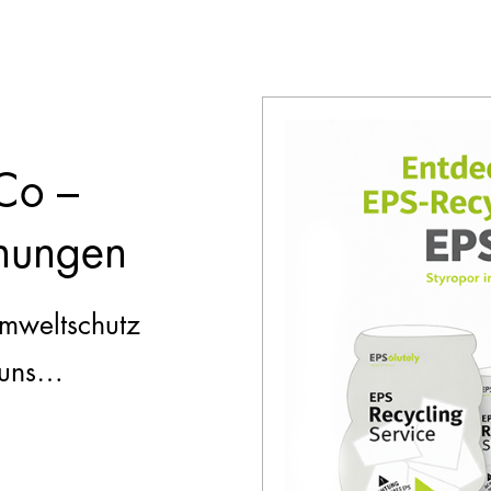
Co –
hnungen
Umweltschutz
 uns