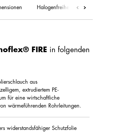
mensionen
Halogenfreiheit
Produkte im PE-Portf
inoflex® FIRE
in folgenden
m)
Außendurchmesser
Mediumrohr (mm)
olierschlauch aus
16-32
zelligem, extrudiertem PE-
 für eine wirtschaftliche
n wärmeführenden Rohrleitungen.
16-32
rs widerstandsfähiger Schutzfolie