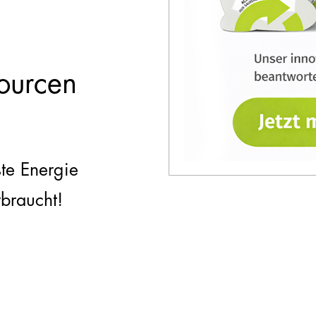
ourcen
te Energie
rbraucht!