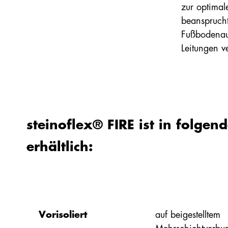
Brandklasse
zur optima
beansprucht
B
Fußbodenau
Leitungen 
Halogenfreiheit, Brandklasse
CO2 Einsparung gegenübe
durch akkreditierte Prüfinstitu
13%
steinoflex® FIRE ist in folge
erhältlich:
steinoflex
PRO
®
Individuell an die Anford
Unser
Hochleistungsdämmprodukt mit
Lambda 0,035
Vorisoliert
auf beigestelltem
ZUM PRODUKT