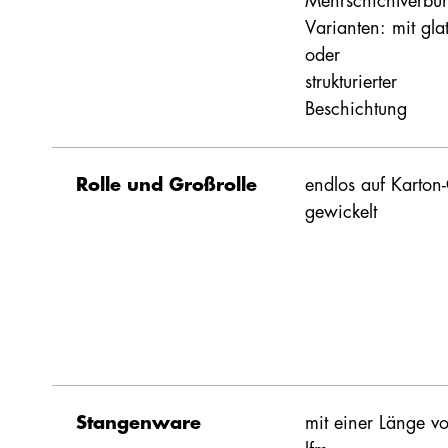
Mehrschichtverbu
Varianten: mit glat
oder
strukturierter
Beschichtung
*IBS Linz / Kierownik Laboratorium Materiałów Budowlanych „IZOLA
*Ausnahme steinoflex FIRE 440: DGNBH QS3
Rolle und Großrolle
endlos auf Karton-
gewickelt
Stangenware
mit einer Länge v