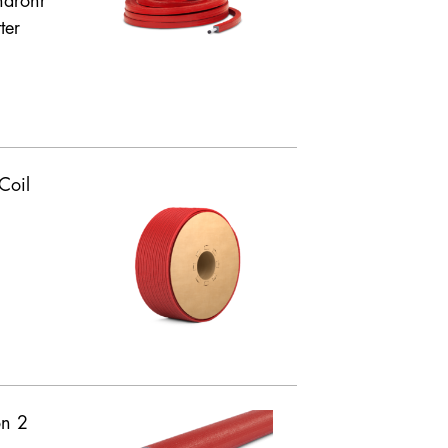
ndrohr
ter
CJA” /
UCL Umwelt Control Labor GmbH
Coil
on 2