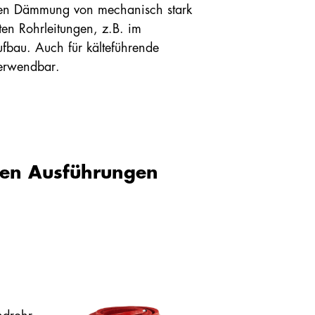
len Dämmung von mechanisch stark
en Rohrleitungen, z.B. im
fbau. Auch für kälteführende
verwendbar.
 und Wärmeleitfähigkeit
r Marktstandard
te* bestätigt.
nden Ausführungen
steinoflex
LOOP
®
erungen unserer Partner
unsere nachhaltigste Variante,
die einen Rezyklat-Anteil > 51 %
aufweist
ZUM PRODUKT