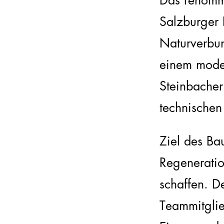
Das renomm
Salzburger 
Naturverbun
einem moder
Steinbacher
technischen 
Ziel des Ba
Regeneratio
schaffen. D
Teammitglie