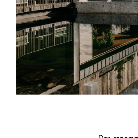
EPS
EPS
plus
Automatenplatten
PU
PE
Steinwolle
Zubehör