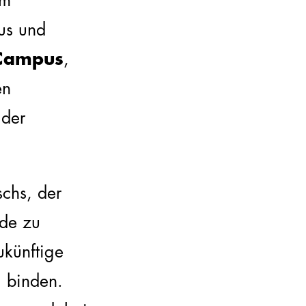
im
xus und
Campus
,
en
 der
chs, der
nde zu
ukünftige
g binden.