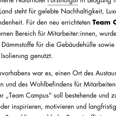
ierte Naturhotel
Forsthofgut
in Leogang 
Land steht für gelebte Nachhaltigkeit, Lu
denheit. Für den neu errichteten
Team 
nen Bereich für Mitarbeiter:innen, wurd
 Dämmstoffe für die Gebäudehülle sowie
Isolierung genutzt.
uvorhabens war es, einen Ort des Austaus
n und des Wohlbefindens für Mitarbeite
er „Team Campus“ soll bestehende und z
der inspirieren, motivieren und langfristi