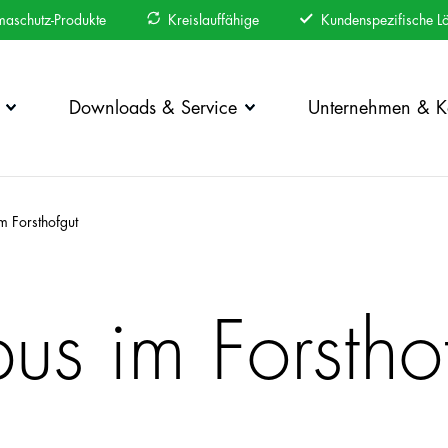
maschutz-Produkte
Kreislauffähige
Kundenspezifische L
Downloads & Service
Unternehmen & Ka
 Forsthofgut
s im Forstho