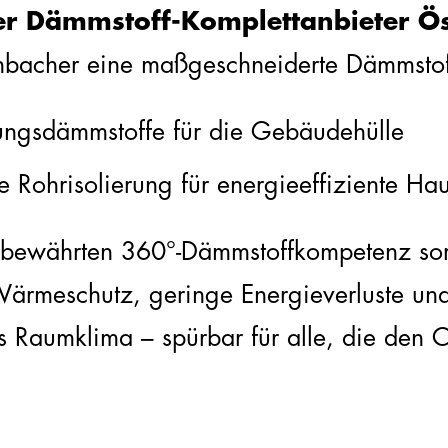
er Dämmstoff-Komplettanbieter Ös
einbacher eine maßgeschneiderte Dämmstof
ungsdämmstoffe für die Gebäudehülle
e Rohrisolierung für energieeffiziente Ha
 bewährten 360°-Dämmstoffkompetenz sor
ärmeschutz, geringe Energieverluste und
 Raumklima – spürbar für alle, die den