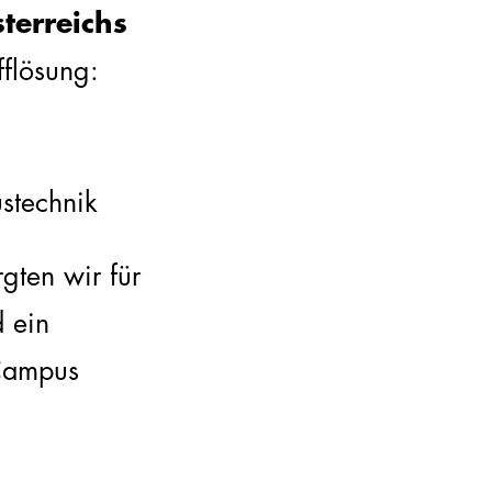
terreichs
flösung:
ustechnik
gten wir für
 ein
 Campus