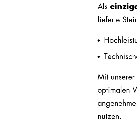
Als
einzig
lieferte St
Hochleist
Technisch
Mit unserer
optimalen W
angenehmes
nutzen.