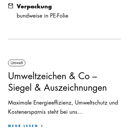
Verpackung
bundweise in PE-Folie
180
5,10
0,19
200
5,65
0,17
220
6,25
0,16
Umwelt
240
6,80
0,14
Umweltzeichen & Co –
260
7,40
0,13
Siegel & Auszeichnungen
280
7,95
0,12
Maximale Energieeffizienz, Umweltschutz und
Kostenersparnis steht bei uns
300
8,50
0,12
großgeschrieben.
MEHR LESEN