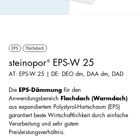
Förderungen
Innendämmung
Handbücher/Kataloge
Perimeter/Keller
Preisliste &
außen
Sortimentsliste
EPS
Flachdach
Sonstige:
Formen,
steinopor
EPS-W 25
®
Flocken,
AT: EPS-W 25 | DE: DEO dm, DAA dm, DAD
Ladungsträger
Die
EPS-Dämmung
für den
Snowfarming
Anwendungsbereich
Flachdach (Warmdach)
aus expandiertem Polystyrol-Hartschaum (EPS)
garantiert beste Wirtschaftlichkeit durch einfache
Produkte
Verarbeitung und sehr gutem
Alle
Preisleistungsverhältnis.