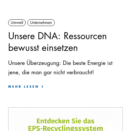
340
9,65
0,10
Umwelt
Unternehmen
380
10,80
0,09
Unsere DNA: Ressourcen
420
11,95
0,08
bewusst einsetzen
460
13,10
0,08
Unsere Überzeugung: Die beste Energie ist
jene, die man gar nicht verbraucht!
500
14,20
0,07
MEHR LESEN
¹⁾ berechnet mit λD, gerundet gemäß EN
13163
²⁾ berechnet mit λD,
Wärmeübergangswiderstände gem. ÖN B
8110-2 enthalten