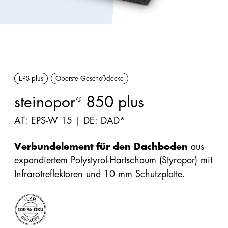
Förderungen
Innendämmung
Handbücher/Kataloge
Perimeter/Keller
Preisliste &
außen
Sortimentsliste
EPS plus
Oberste Geschoßdecke
Sonstige:
Formen,
steinopor
850 plus
®
Flocken,
AT: EPS-W 15 | DE: DAD*
Ladungsträger
Verbundelement für den Dachboden
aus
Snowfarming
expandiertem Polystyrol-Hartschaum (Styropor) mit
Infrarotreflektoren und 10 mm Schutzplatte.
Produkte
Alle