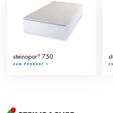
steinopor
®
750
s
ZUM PRODUKT
Z