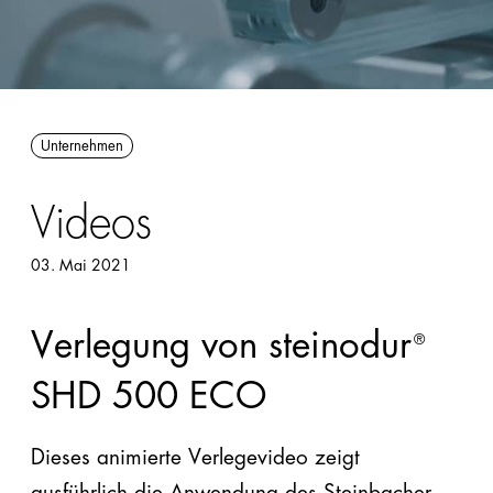
Förderungen
Innendämmung
Handbücher/Kataloge
Perimeter/Keller
Preisliste &
außen
Unternehmen
Sortimentsliste
Sonstige:
Videos
Formen,
Flocken,
03. Mai 2021
Ladungsträger
Snowfarming
Verlegung von steinodur
®
SHD 500 ECO
Produkte
Dieses animierte Verlegevideo zeigt
Alle
ausführlich die Anwendung des Steinbacher