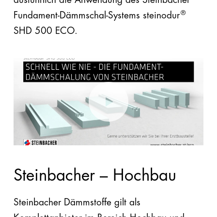
EPS
®
Fundament-Dämmschal-Systems steinodur
SHD 500 ECO.
EPS
plus
Automatenplatten
PU
PE
Steinwolle
Zubehör
Steinbacher – Hochbau
Steinbacher Dämmstoffe gilt als