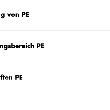
ng von PE
gsbereich PE
ften PE