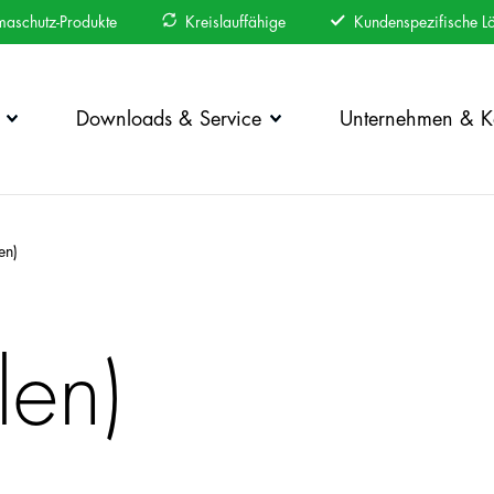
maschutz-Produkte
Kreislauffähige
Kundenspezifische L
Downloads & Service
Unternehmen & Ka
en)
len)