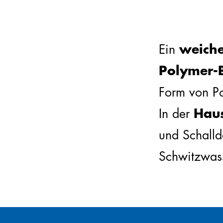
Ein
weiche
Polymer-B
Form von Pol
In der
Haus
und Schall
Schwitzwass