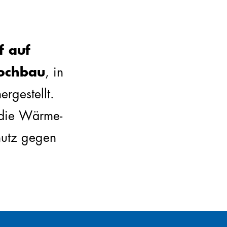
f auf
ochbau
, in
ergestellt.
 die Wärme-
hutz gegen