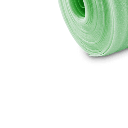
EPS
EPS
plus
Automatenplatten
PU
PE
Steinwolle
Zubehör