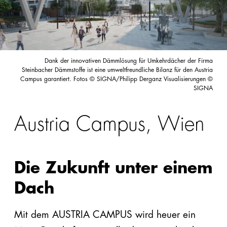
Förderungen
Innendämmung
Handbücher/Kataloge
Perimeter/Keller
Preisliste &
außen
Dank der innovativen Dämmlösung für Umkehrdächer der Firma
Sortimentsliste
Steinbacher Dämmstoffe ist eine umweltfreundliche Bilanz für den Austria
Campus garantiert. Fotos © SIGNA/Philipp Derganz Visualisierungen ©
Sonstige:
SIGNA
Formen,
Flocken,
Austria Campus, Wien
Ladungsträger
Snowfarming
Die Zukunft unter einem
Dach
Produkte
Alle
Mit dem AUSTRIA CAMPUS wird heuer ein