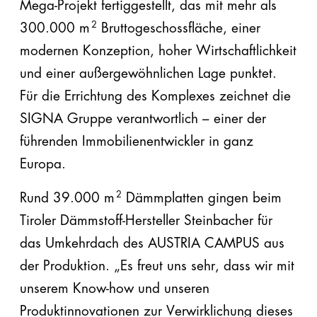
Mega-Projekt fertiggestellt, das mit mehr als
EPS
2
300.000 m
Bruttogeschossfläche, einer
EPS
modernen Konzeption, hoher Wirtschaftlichkeit
plus
und einer außergewöhnlichen Lage punktet.
Für die Errichtung des Komplexes zeichnet die
Automatenplatten
SIGNA Gruppe verantwortlich – einer der
PU
führenden Immobilienentwickler in ganz
Europa.
PE
2
Rund 39.000 m
Dämmplatten gingen beim
Steinwolle
Tiroler Dämmstoff-Hersteller Steinbacher für
Zubehör
das Umkehrdach des AUSTRIA CAMPUS aus
der Produktion. „Es freut uns sehr, dass wir mit
unserem Know-how und unseren
Produktinnovationen zur Verwirklichung dieses