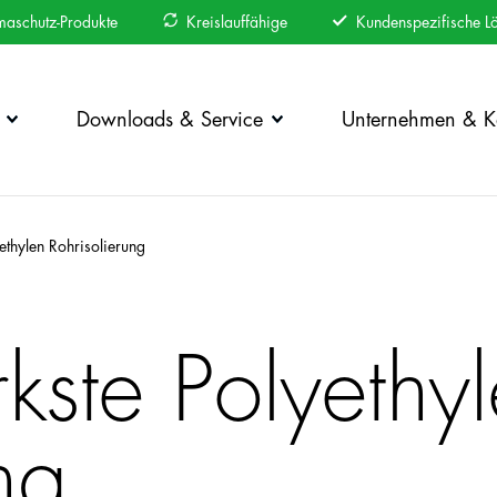
maschutz-Produkte
Kreislauffähige
Kundenspezifische L
Downloads & Service
Unternehmen & Ka
ethylen Rohrisolierung
kste Polyethy
ng