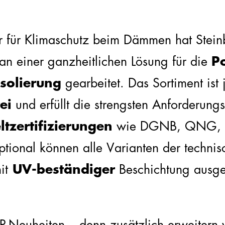
er für Klimaschutz beim Dämmen hat Stein
n einer ganzheitlichen Lösung für die
P
isolierung
gearbeitet. Das Sortiment ist j
ei
und erfüllt die strengsten Anforderungs
tzertifizierungen
wie DGNB, QNG, 
tional können alle Varianten der technis
it
UV-beständiger
Beschichtung ausge
-Neuheiten – denn zusätzlich erweitern 