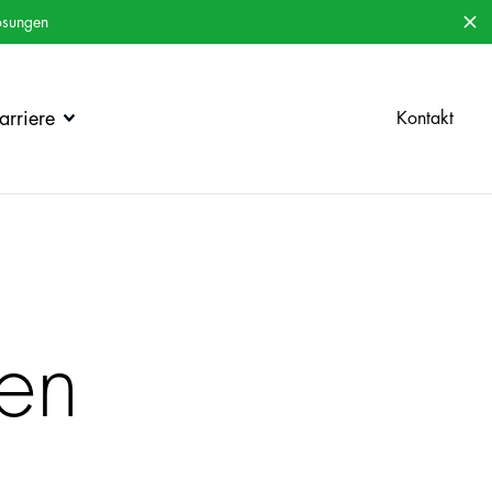
ösungen
rriere
Kontakt
len