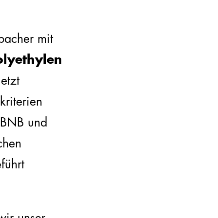
bacher mit
olyethylen
etzt
kriterien
BNB und
chen
führt
wir unser