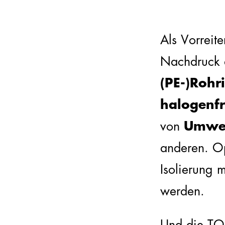
Als Vorreit
Nachdruck a
(PE-)Rohr
halogenfr
von
Umwel
anderen. Op
Isolierung m
werden.
Und die TOP