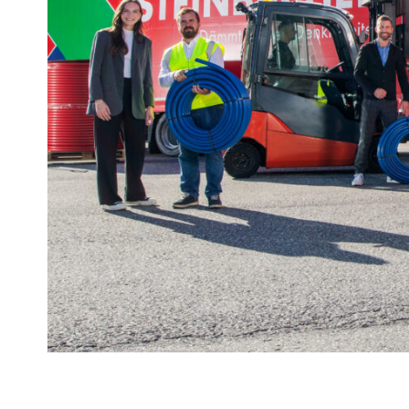
EPS
EPS
plus
Automatenplatten
PU
PE
Steinwolle
Zubehör