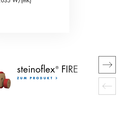
,035 W/(mK)
steinoflex
FIRE
®
ZUM PRODUKT