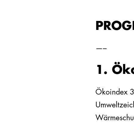
PROG
—–
1. Ök
Ökoindex 3,
Umweltzei
Wärmeschut