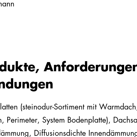
mann
odukte, Anforderunge
ndungen
atten (steinodur-Sortiment mit Warmdach
 Perimeter, System Bodenplatte), Dachs
dämmung, Diffusionsdichte Innendämmun