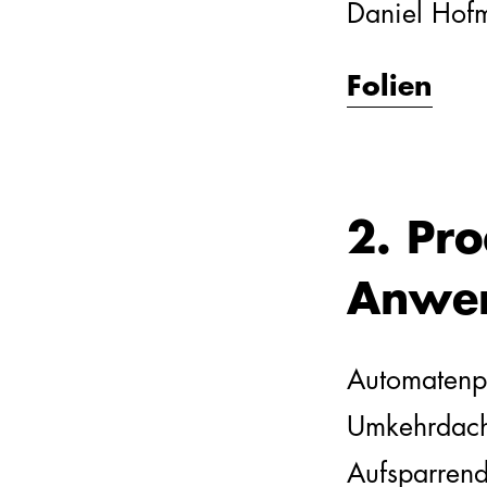
Daniel Hof
Folien
2. Pr
Anwe
Automatenpl
Umkehrdach,
Aufsparren