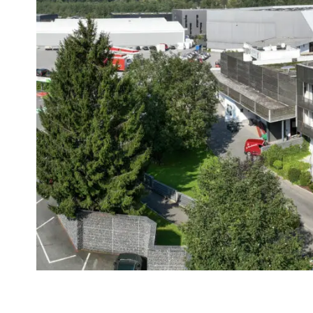
EPS
EPS
plus
Automatenplatten
PU
PE
Steinwolle
Zubehör