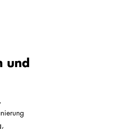
n und
,
anierung
g,