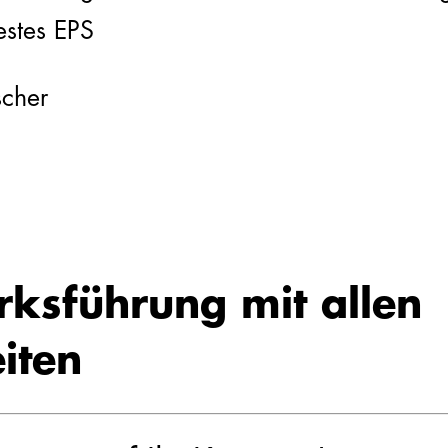
estes EPS
scher
rksführung mit allen
iten