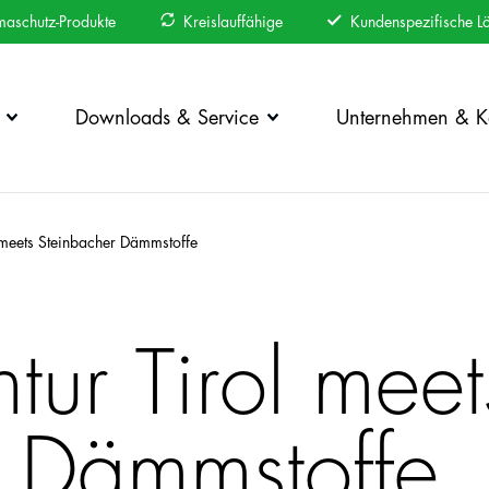
maschutz-Produkte
Kreislauffähige
Kundenspezifische L
Downloads & Service
Unternehmen & Ka
 meets Steinbacher Dämmstoffe
tur Tirol meet
r Dämmstoffe