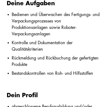
Deine Aufgaben
Förderungen
Innendämmung
Bedienen und Überwachen des Fertigungs- und
Handbücher/Kataloge
Verpackungsprozesses von
Perimeter/Keller
Preisliste &
Produktionsanlagen sowie Roboter-
außen
Sortimentsliste
Verpackungsanlagen
Sonstige:
Kontrolle und Dokumentation der
Formen,
Qualitätskriterien
Flocken,
Rückmeldung und Rückbuchung der gefertigten
Ladungsträger
Produkte
Snowfarming
Bestandskontrollen von Roh- und Hilfsstoffen
Produkte
Dein Profil
Alle
abgeschlossene Berufsausbildung und/oder