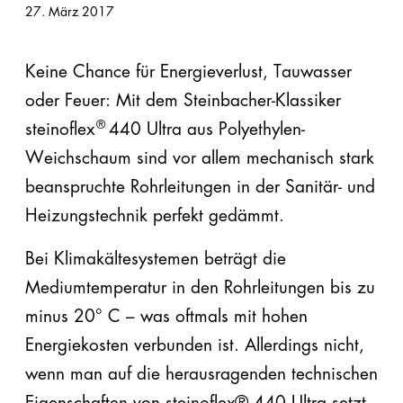
27. März 2017
EPS
EPS
Keine Chance für Energieverlust, Tauwasser
plus
oder Feuer: Mit dem Steinbacher-Klassiker
®
Automatenplatten
steinoflex
440 Ultra aus Polyethylen-
Weichschaum sind vor allem mechanisch stark
PU
beanspruchte Rohrleitungen in der Sanitär- und
PE
Heizungstechnik perfekt gedämmt.
Steinwolle
Bei Klimakältesystemen beträgt die
Mediumtemperatur in den Rohrleitungen bis zu
Zubehör
minus 20° C – was oftmals mit hohen
Energiekosten verbunden ist. Allerdings nicht,
wenn man auf die herausragenden technischen
Eigenschaften von steinoflex® 440 Ultra setzt.