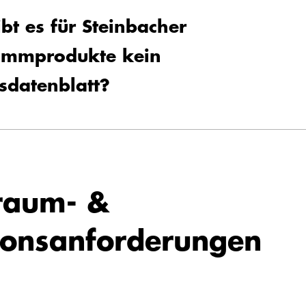
t es für Steinbacher
mmprodukte kein
tsdatenblatt?
raum- &
ionsanforderungen