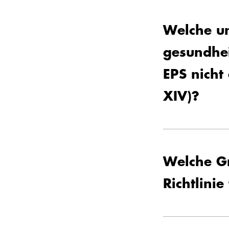
Welche u
gesundhei
EPS nicht
XIV)?
Welche Gr
Richtlini