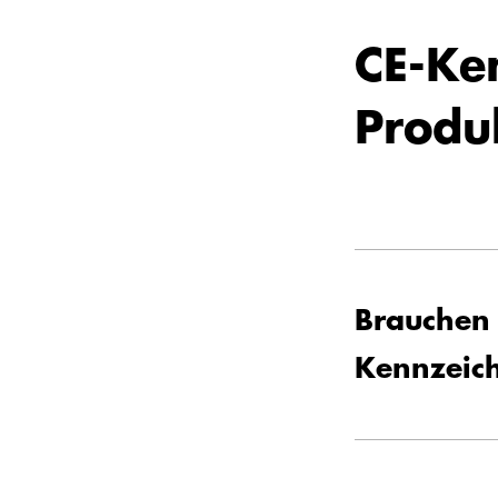
MEHR ERFAHR
EPS
CE-Ke
EPS
Produ
plus
Automatenplatten
PU
PE
Brauchen 
Steinwolle
Kennzeic
Zubehör