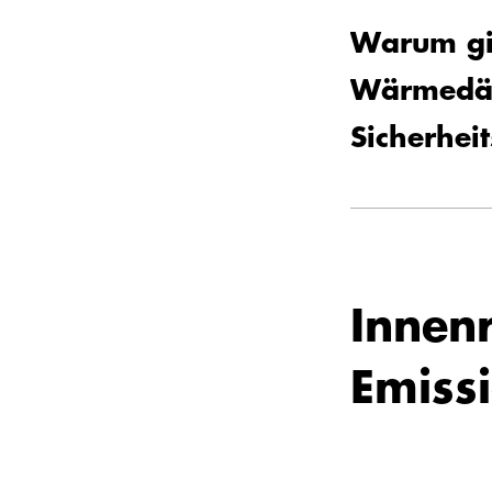
Warum gib
Wärmedä
Sicherhei
Innen
Emiss